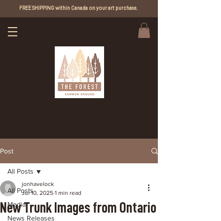
FREE SHIPPING within Canada on your art purchase.
Post
All Posts
jonhavelock
All Posts
Jul 10, 2025
1 min read
New Trunk Images from Ontario
Media
News Releases