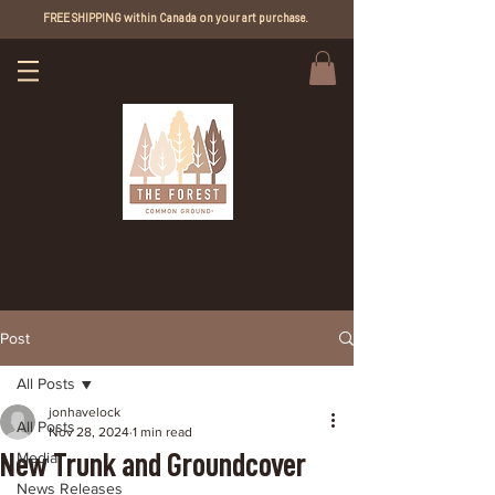
FREE SHIPPING within Canada on your art purchase.
Post
All Posts
jonhavelock
All Posts
Nov 28, 2024
1 min read
New Trunk and Groundcover
Media
News Releases