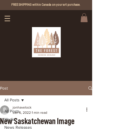
FREE SHIPPING within Canada on your art purchase.
Post
All Posts
jonhavelock
All Posts
Jan 6, 2022
1 min read
New Saskatchewan Image
Media
News Releases