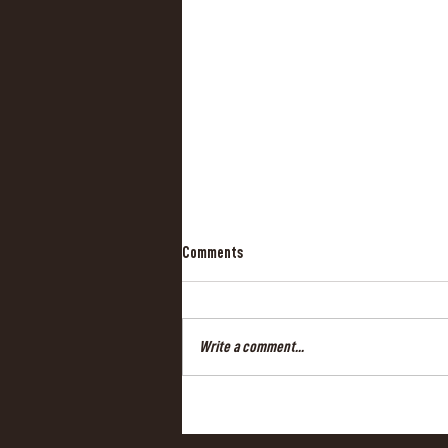
Comments
Write a comment...
New Ground Cover Image from
Nunavut