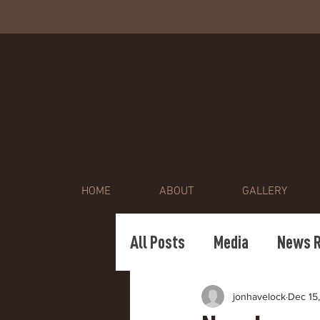
HOME
ABOUT
GALLERY
All Posts
Media
News R
jonhavelock
Dec 15