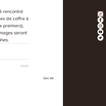
A rencontré 
es de coffre à 
x premiers), 
images seront 
phes.
See All