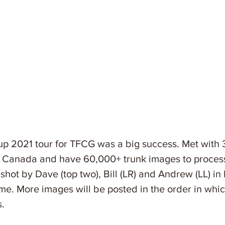
p 2021 tour for TFCG was a big success. Met with 
s Canada and have 60,000+ trunk images to process.
hot by Dave (top two), Bill (LR) and Andrew (LL) in
e. More images will be posted in the order in whi
.