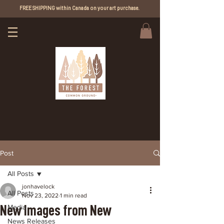
FREE SHIPPING within Canada on your art purchase.
Post
All Posts
jonhavelock
All Posts
Nov 23, 2022
1 min read
New Images from New
Media
News Releases