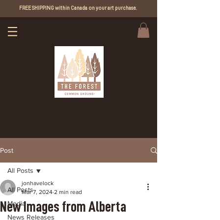
FREE SHIPPING within Canada on your art purchase.
Post
All Posts
jonhavelock
All Posts
Mar 7, 2024
2 min read
New Images from Alberta
Media
News Releases